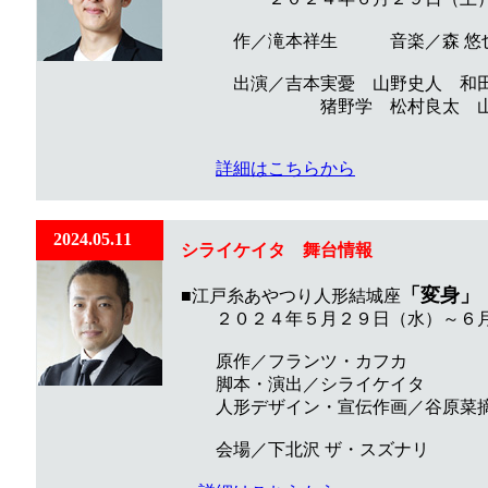
作／滝本祥生 音楽／森 悠
出演／吉本実憂 山野史人 和田
猪野学 松村良太 山賀
詳細はこちらから
2024.05.11
シライケイタ
舞台
情報
「変身」
■江戸糸あやつり人形結城座
２０２４年５月２９日（水）～６月
原作／フランツ・カフカ
脚本・演出／シライケイタ
人形デザイン・宣伝作画／谷原菜
会場／下北沢 ザ・スズナリ