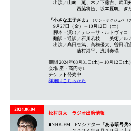
出演／山﨑 薫、木ノ下藤吉、武田知
西脇将伍、坂本夏帆、ぎた
『小さな王子さま』
（サン＝テグジュペリの『
9月27日（金）～10月12日（土）
脚本・演出／テレーサ・ルドヴ
翻訳・通訳／石川若枝 美術／ルカ
出演／髙田恵篤、髙橋優太、曽田明宏
藤村港平、浅川奏瑛
期間 2024年08月31日(土)～10月12日(土)
会場 座・高円寺1
チケット発売中
詳細はこちらから
2024.06.04
松村良太 ラジオ出演情報
■NHK-FM FMシアター
「ある暗号兵
２０２４年６月２９日（土） 午