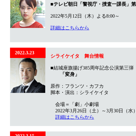
■
テレビ朝日「警視庁・捜査一課長」第
2022年5月12日（木）よる8:00～
詳細はこちらから
2022.3.23
シライケイタ 舞台情報
■結城座旗揚げ385周年記念公演第三弾
「変身」
原作：フランツ・カフカ
脚本・演出：シライケイタ
会場＝「劇」小劇場
2022年3月26日（土）～3月30日（水
詳細はこちらから
2022.3.15