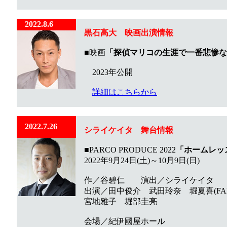
2022.8.6
黒石高大 映画出演情報
■映画
「探偵マリコの生涯で一番悲惨な
2023年公開
詳細はこちらから
2022.7.26
シライケイタ 舞台情報
■PARCO PRODUCE 2022
「ホームレッ
2022年9月24日(土)～10月9日(日)
作／谷碧仁 演出／シライケイタ
出演／田中俊介 武田玲奈 堀夏喜(FANTASTI
宮地雅子 堀部圭亮
会場／紀伊國屋ホール