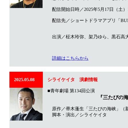
配信開始日時／2025年5月17日（土）19
配信先／ショートドラマアプリ「BU
出演／柾木玲弥、架乃ゆら、黒石高大 
詳細はこちらから
2025.05.08
シライケイタ
演劇
情報
■青年劇場 第134回公演
『三たびの
原作／帚木蓬生「三たびの海峡」（新
脚本・演出／シライケイタ