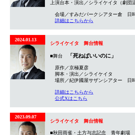
上演台本・演出／シライケイタ（劇団温泉
​ 会場／すみだパークシアター倉 日時／
詳細はこちらから
2024.01.13
シライケイタ
舞台
情報
「死ねばいいのに」
■舞台
原作／京極夏彦
脚本・演出／シライケイタ
場所／紀伊國屋サザンシアター 日時／20
詳細はこちらから
公式Xはこちら
2023.09.07
シライケイタ
舞台
情報
■秋田雨雀・土方与志記念 青年劇場 