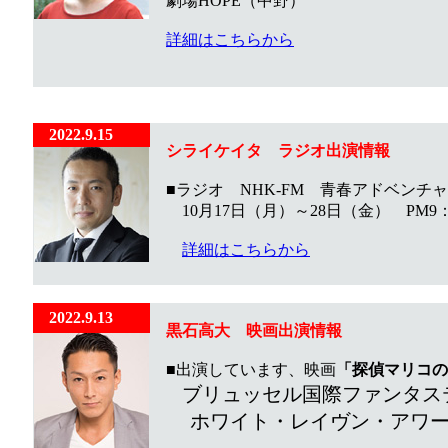
劇場HOPE（中野）
詳細はこちらから
2022.9.15
シライケイタ ラジオ出演情報
■ラジオ NHK-FM 青春アドベンチ
10月17日（月）～28日（金） PM9：1
詳細はこちらから
2022.9.13
黒石高大 映画出演情報
■出演しています、映画
「探偵マリコの
ブリュッセル国際ファンタス
ホワイト
・
レ
イヴ
ン
・
アワ