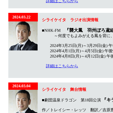
詳細はこちらから
2024.03.22
シライケイタ
ラジオ出演
情報
『襲大鳳 羽州ぼろ鳶
■NHK-FM
～何度でもよみがえる鳳を背に、天
2024年3月25日(月)～3月29日(金) 午後
2024年4月1日(月)～4月5日(金) 午後9
2024年4月8日(月)～4月12日(金) 午後
詳細はこちらから
2024.03.04
シライケイタ
舞台
情報
『キ
■劇団温泉ドラゴン 第18回公演
作／トレイシー・レッツ 翻訳／吉原