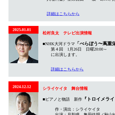
詳細はこちらから
2025.01.01
松村良太 テレビ出演情報
「べらぼう〜蔦重
■NHK大河ドラマ
第４回 1月26日 日曜20:00～ （再
に出演します。
詳細はこちらから
2024.12.12
シライケイタ
舞台
情報
『トロイメライ
■ピアノと物語 新作
作・演出：シライケイタ
出演：月影瞳、亀田佳明／秋山紗