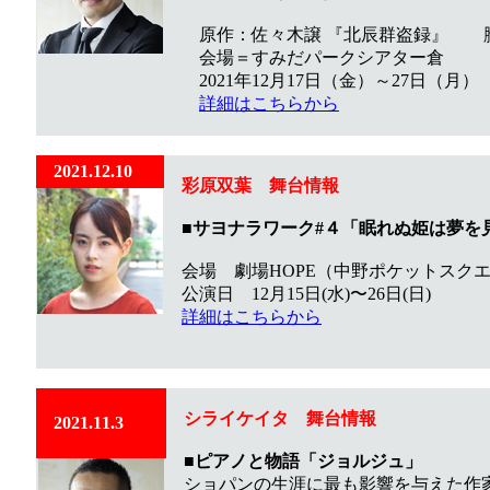
原作​​：佐々木譲 『北辰群盗録』 
会場＝すみだパークシアター倉
2021年12月17日（金）～27日（月）
詳細はこちらから
2021.12.10
彩原双葉
舞台情報
■
サヨナラワーク#４「眠れぬ姫は夢を
会場 劇場HOPE（中野ポケットスク
公演日 12月15日(水)〜26日(日)
詳細はこちらから
シライケイタ 舞台情報
2021.11.3
■ピアノと物語「ジョルジュ」
ショパンの生涯に最も影響を与えた作