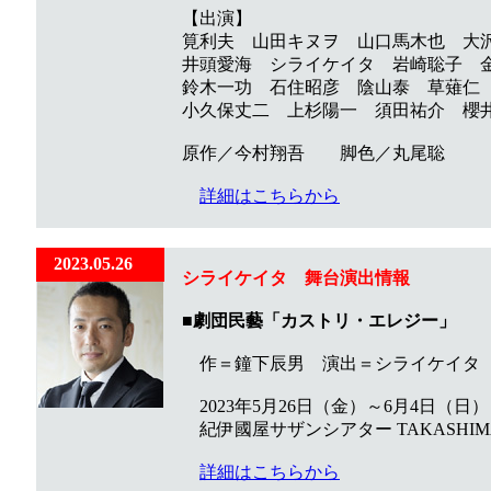
【出演】
筧利夫 山田キヌヲ 山口馬木也 大
井頭愛海 シライケイタ 岩崎聡子 金
鈴木一功 石住昭彦 陰山泰 草薙仁 
小久保丈二 上杉陽一 須田祐介 櫻井
原作／今村翔吾 脚色／丸尾聡
詳細はこちらから
2023.05.26
シライケイタ 舞台演出情報
■
劇団民藝「カストリ・エレジー」
作＝鐘下辰男 演出＝シライケイタ
2023年5月26日（金）～6月4日（日）
紀伊國屋サザンシアター TAKASHIM
詳細はこちらから