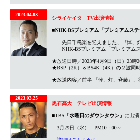
2023.04.03
シライケイタ TV出演情報
■
NHK-BSプレミアム「プレミアム
先日千穐楽を迎えました、『悼、灯
NHK-BSプレミアム「プレミアムス
★放送日時／2023年4月9日（日）23時
★BSP（2K）＆BS4K（4K）の２波同
★放送内容／前半 『悼、灯、斉藤』、
2023.03.25
黒石高大 テレビ出演情報
■TBS
「水曜日のダウンタウン」
に出演
3月29日（水） PM10：00～
詳細はこちらから