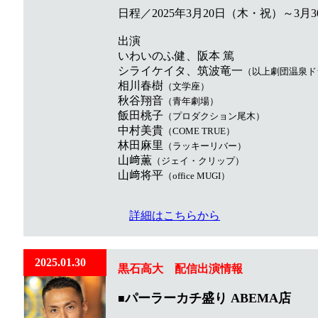
​ 日程／2025年3月20日（木・祝）～3月
出演
いわいのふ健、阪本 篤
シライケイタ、筑波竜一
（以上劇団温泉ド
相川春樹
（文学座）
秋谷翔音
（青年劇場）
飯田桃子
（プロダクション尾木）
中村美貴
（COME TRUE）
林田麻里
（ラッキーリバー）
山﨑薫
（ジェイ・クリップ）
山﨑将平
（office MUGI）
詳細はこちらから
2025.01.30
黒石高大 配信出演情報
パーラーカチ盛り ABEMA店
■