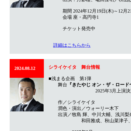
期間 2024年12月19日(木)～12月21
会場 座・高円寺1
チケット発売中
詳細はこちらから
シライケイタ
舞台
情報
2024.08.12
■浅まる企画 第1弾
舞台
『きたやじ オン・ザ・ロード
2025年3⽉上演決
作／シライケイタ
潤色・演出／ウォーリー木下
出演／牧島 輝、中川大輔、浅川梨
和田雅成、秋山菜津子、山本