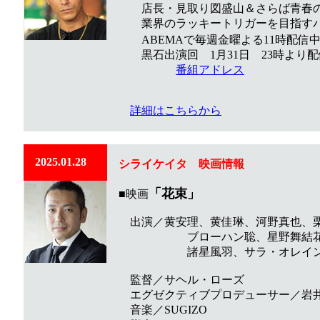
店長・見取り図盛山＆さらば青春
業界のラッキートリガーを目指すパ
ABEMAで毎週金曜よる11時配信
黒石出演回 1月31日 23時より配
番組アドレス
詳細はこちらから
2025.01.28
シライケイタ
映画
情報
「花束」
■映画
出演／黄安理、黄佳琳、河野真也、
ブローハン聡、星野舞結花、松
諸星風羽、サラ・オレイン /
監督／サヘル・ローズ
エグゼクティブプロデューサー／岩
音楽／SUGIZO