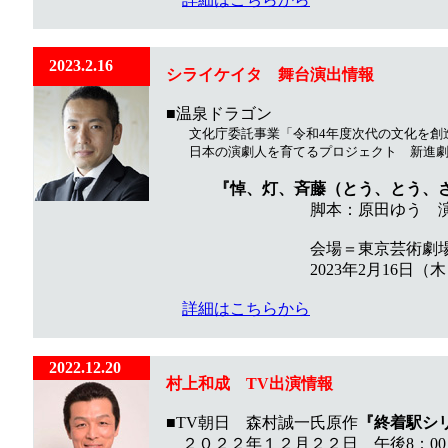
2023.2.16
シライケイタ 舞台演出情報
■温泉ドラゴン
文化庁委託事業「令和4年度次代の文化を創造
日本の演劇人を育てるプロジェクト 新進
『悼、灯、斉藤（とう、とう、
脚本：原田ゆう 演出：
会場＝東京芸術劇場シア
2023年2月16日（木）～
詳細はこちらから
2022.12.20
村上和成 TV出演情報
■TV朝日 森村誠一氏原作
『終着駅シ
２０２２年１２月２２日 午後8：00