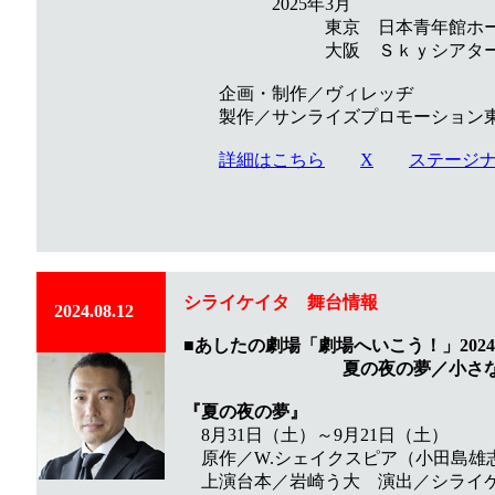
2025年3月
東京 日本青年館ホー
大阪 ＳｋｙシアターＭ
企画・制作／ヴィレッヂ
製作／サンライズプロモーション
詳細はこちら
X
ステージ
シライケイタ
舞台
情報
2024.08.12
■あしたの劇場「劇場へいこう！」2024
夏の夜の夢／小さな王
『夏の夜の夢』
8月31日（土）～9月21日（土）
原作／W.シェイクスピア（小田島雄
上演台本／岩崎う大 演出／シライ