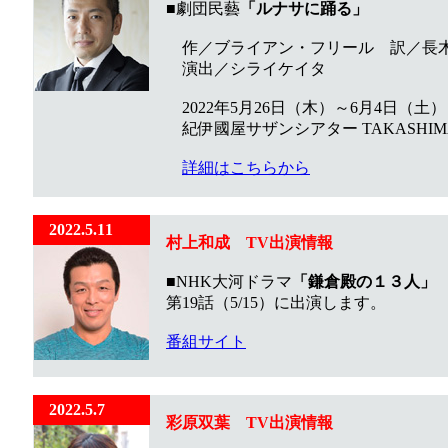
■劇団民藝
「ルナサに踊る」
作／ブライアン・フリール 訳／長木
演出／シライケイタ
2022年5月26日（木）～6月4日（土）
紀伊國屋サザンシアター TAKASHIM
詳細はこちらから
2022.5.11
村上和成 TV出演情報
■
NHK大河ドラマ
「鎌倉殿の１３人」
第19話（5/15）に出演します。
番組サイト
2022.5.7
彩原双葉
TV出演情報