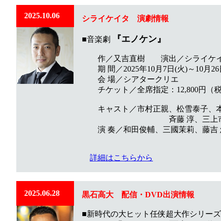
2025.10.06
シライケイタ
演劇
情報
『エノケン』
■音楽劇
作／又吉直樹 演出／シライケ
期 間／2025年10月7日(火)～10月26
会 場／シアタークリエ
チケット／全席指定：12,800円（
キャスト／市村正親、松雪泰子、本
斉藤 淳、三上市朗、
演 奏／和田俊輔、三國茉莉、藤吉 
詳細はこちらから
2025.06.28
黒石高大 配信・DVD出演情報
■新時代の大ヒット任侠超大作シリーズ