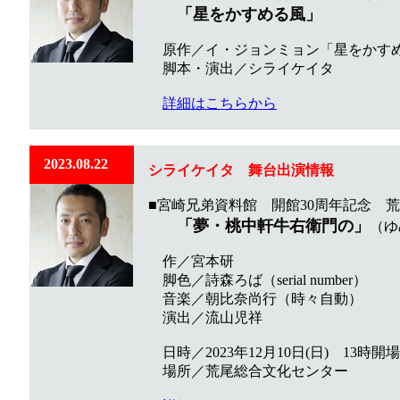
「星をかすめる風」
原作／イ・ジョンミョン「星をかすめ
脚本・演出／シライケイタ
詳細はこちらから
2023.08.22
シライケイタ
舞台出演
情報
■宮崎兄弟資料館 開館30周年記念 
「夢・桃中軒牛右衛門の」
（ゆ
作／宮本研
脚色／詩森ろば（serial number）
音楽／朝比奈尚行（時々自動）
演出／流山児祥
日時／2023年12月10日(日) 13時開場
場所／荒尾総合文化センター