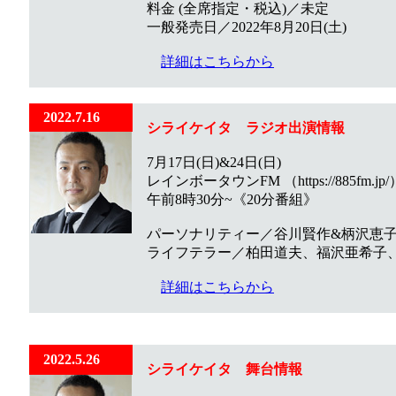
料金 (全席指定・税込)／未定
一般発売日／2022年8月20日(土)
詳細はこちらから
2022.7.16
シライケイタ ラジオ出演情報
7月17日(日)&24日(日)
レインボータウンFM （https://885fm.jp/）
午前8時30分~《20分番組》
️パーソナリティー／谷川賢作&柄沢恵
ライフテラー／柏田道夫、福沢亜希子、
詳細はこちらから
2022.5.26
シライケイタ 舞台情報