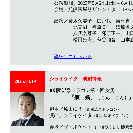
公演期間／2025年5月24日(土)～6月1日
会場／紀伊國屋サザンシアター TAKAS
出演／藤木久美子、広戸聡、吉村直、
北直樹、福原美佳、清原達之、
八代名菜子、塚原正一、山田秀
松田光寿、秋谷翔音、山本直弥
詳細はこちらから
シライケイタ
演劇
情報
2025.03.19
■劇団温泉ドラゴン第19回公演
『痕、婚、
（こん こん）
脚本／原田ゆう
（劇団温泉ドラゴン）
演出／シライケイタ
（劇団温泉ドラゴン）​​
会場／ザ・ポケット（中野駅より徒歩5