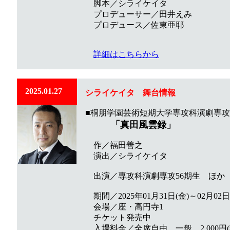
脚本／シライケイタ
プロデューサー／田井えみ
プロデュース／佐東亜耶
詳細はこちらから
2025.01.27
シライケイタ
舞台
情報
■桐朋学園芸術短期大学専攻科演劇専攻
「真田風雲録」
作／福田善之
演出／シライケイタ
出演／専攻科演劇専攻56期生 ほか
期間／2025年01月31日(金)～02月02日
会場／座・高円寺1
チケット発売中
入場料金／全席自由 一般 2,000円(