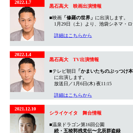
2022.1.7
黒石高大 映画出演情報
■映画
「修羅の世界」
に出演します。
1月29日（土）より、池袋シネマ・ロ
詳細はこちらから
2022.1.4
黒石高大 TV出演情報
■テレビ朝日
「かまいたちのぶっつけ本
に出演します。
放送日／1月6日(木) 夜11:15
詳細はこちらから
2021.12.10
シライケイタ 舞台情報
■温泉ドラゴン第16回公園
続・五稜郭残党伝〜北辰群盗録